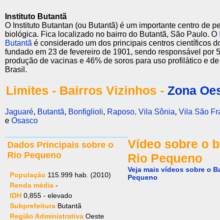
Instituto Butantã
O Instituto Butantan (ou Butantã) é um importante centro de p
biológica. Fica localizado no bairro do Butantã, São Paulo. O
Butantã
é considerado um dos principais centros científicos 
fundado em 23 de fevereiro de 1901, sendo responsável por
produção de vacinas e 46% de soros para uso profilático e de
Brasil.
Limites - Bairros Vizinhos -
Zona Oe
Jaguaré
,
Butantã
,
Bonfiglioli
,
Raposo,
Vila Sônia
,
Vila São Fr
e
Osasco
Vídeo sobre o b
Dados Principais sobre o
Rio Pequeno
Rio Pequeno
Veja mais vídeos sobre o Ba
População
115.999 hab. (2010)
Pequeno
Renda média
-
IDH
0,855 - elevado
Subprefeitura
Butantã
Região Administrativa
Oeste