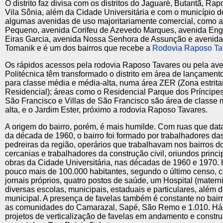
O distrito faz divisa com os distritos do Jaguaré, Butantã, Ra
Vila Sônia, além da Cidade Universitária e com o município 
algumas avenidas de uso majoritariamente comercial, como a
Pequeno, avenida Corifeu de Azevedo Marques, avenida Engº
Eiras Garcia, avenida Nossa Senhora de Assunção e avenida 
Tomanik e é um dos bairros que recebe a
Rodovia Raposo Ta
Os rápidos acessos pela rodovia Raposo Tavares ou pela av
Politécnica têm transformado o distrito em área de lançament
para classe média e média-alta, numa área ZER (Zona estrit
Residencial); áreas como o Residencial Parque dos Príncipes
São Francisco e Villas de São Francisco são área de classe 
alta, e o Jardim Ester, próximo a rodovia Raposo Tavares.
A origem do bairro, porém, é mais humilde. Com ruas que da
da década de 1960, o bairro foi formado por trabalhadores das
pedreiras da região, operários que trabalhavam nos bairros d
cercanias e trabalhadores da construção civil, oriundos princ
obras da Cidade Universitária, nas décadas de 1960 e 1970.
pouco mais de 100.000 habitantes, segundo o último censo, 
jornais próprios, quatro postos de saúde, um Hospital (matern
diversas escolas, municipais, estaduais e particulares, além
municipal. A presença de favelas também é constante no bair
as comunidades do Camarazal, Sapé, São Remo e 1.010. Há,
projetos de verticalização de favelas em andamento e constr