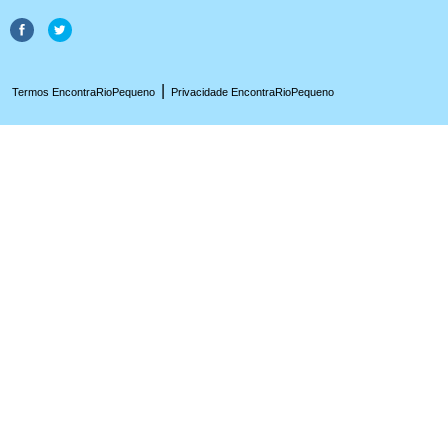
|
Termos EncontraRioPequeno
Privacidade EncontraRioPequeno