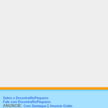
Sobre o EncontraRioPequeno
Fale com EncontraRioPequeno
ANUNCIE:
|
Com Destaque
Anuncie Grátis