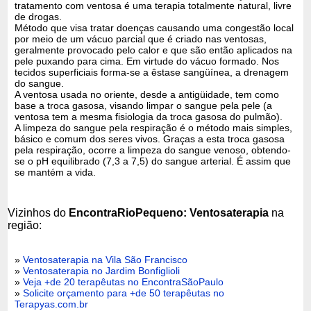
tratamento com ventosa é uma terapia totalmente natural, livre
de drogas.
Método que visa tratar doenças causando uma congestão local
por meio de um vácuo parcial que é criado nas ventosas,
geralmente provocado pelo calor e que são então aplicados na
pele puxando para cima. Em virtude do vácuo formado. Nos
tecidos superficiais forma-se a êstase sangüínea, a drenagem
do sangue.
A ventosa usada no oriente, desde a antigüidade, tem como
base a troca gasosa, visando limpar o sangue pela pele (a
ventosa tem a mesma fisiologia da troca gasosa do pulmão).
A limpeza do sangue pela respiração é o método mais simples,
básico e comum dos seres vivos. Graças a esta troca gasosa
pela respiração, ocorre a limpeza do sangue venoso, obtendo-
se o pH equilibrado (7,3 a 7,5) do sangue arterial. É assim que
se mantém a vida.
Vizinhos do
EncontraRioPequeno: Ventosaterapia
na
região:
»
Ventosaterapia na Vila São Francisco
»
Ventosaterapia no Jardim Bonfiglioli
»
Veja +de 20 terapêutas no EncontraSãoPaulo
»
Solicite orçamento para +de 50 terapêutas no
Terapyas.com.br