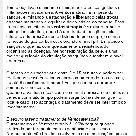
Tem o objetivo é diminuir e eliminar as dores, congestões e
inflamações musculares. A Ventosa atua, na limpeza do
sangue, eliminando a estagnação e liberando pelas trocas
gasosas mantendo o equilíbrio ácido básico do sangue. Essa
troca gasosa feita pela
ventosaterapia
é similar o trabalho
feito pelos pulmões, onde há a entrada de oxigênio pela
diferença de pressão que é distribuído pelo corpo, e com a
remoção do gás carbônico, elevando o nível pH. Limpando o
sangue, o que faz com que aumente a resistência do
organismo às doenças, melhor respiração da pele, e uma
melhor qualidade da circulação sanguínea e também o nível
energético.
O tempo de duração varia entre 5 e 15 minutos e podem ser
realizadas sessões isoladas para combater a dor nas costas,
ou até 8 sessões realizadas 1 vez por semana durante 8
semanas consecutivas.
Quando a ventosa é colocada com muita pressão ou é deixada
parada por muito tempo podem surgir bolhas de sangue no
local e caso isso aconteça o tratamento deve ser interrompido
imediatamente.
É seguro fazer o tratamento de Ventosaterapia?
O tratamento de Ventosaterapia é 100% seguro quando
praticada por terapeuta com experiência e qualificado.
Normalmente não há efeitos adversos ou complicações, pois o